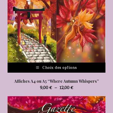
Ce
Choix des options
pro
a
Affiches A4 ou A5 “Where Autumn Whispers”
plus
Plage
9,00
€
–
12,00
€
vari
de
Les
prix :
opt
9,00 €
peu