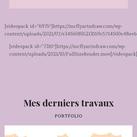
[videopack id=”6975″]https://mcflyartndraw.com/wp-
content/uploads/2021/07/e34660f65213559c5714500e48eeb
[videopack id=”7310″]https://mcflyartndraw.com/wp-
content/uploads/2021/10/FullSizeRender.mov[/videopack
Mes derniers travaux
PORTFOLIO