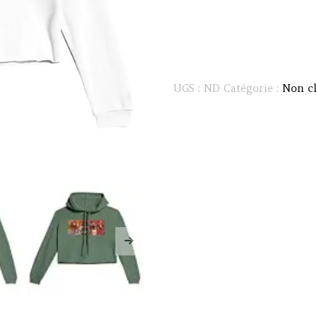
UGS :
ND
Catégorie :
Non cl