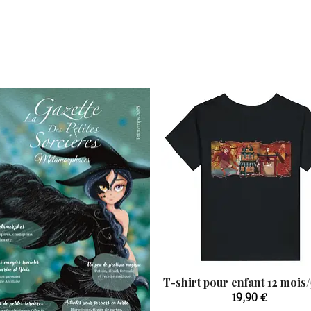
Ce
T-shirt pour enfant 12 mois/
produit
19,90
€
a