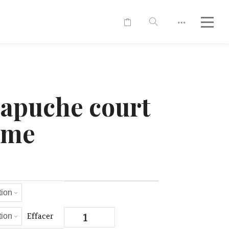
capuche court
mme
quantité
Effacer
de