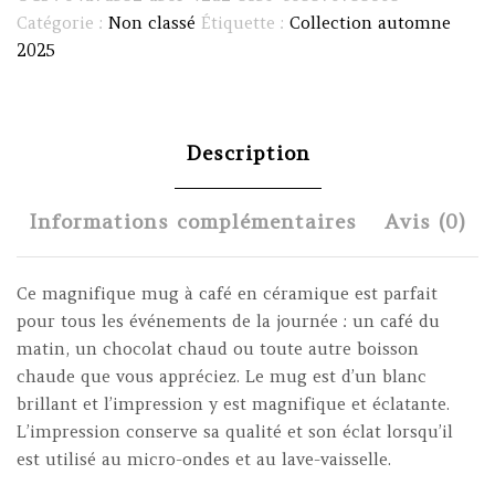
café
Catégorie :
Non classé
Étiquette :
Collection automne
Latte
2025
en
céramique
blanche
483
Description
ml
(17
Informations complémentaires
Avis (0)
oz)
Ce magnifique mug à café en céramique est parfait
pour tous les événements de la journée : un café du
matin, un chocolat chaud ou toute autre boisson
chaude que vous appréciez. Le mug est d’un blanc
brillant et l’impression y est magnifique et éclatante.
L’impression conserve sa qualité et son éclat lorsqu’il
est utilisé au micro-ondes et au lave-vaisselle.