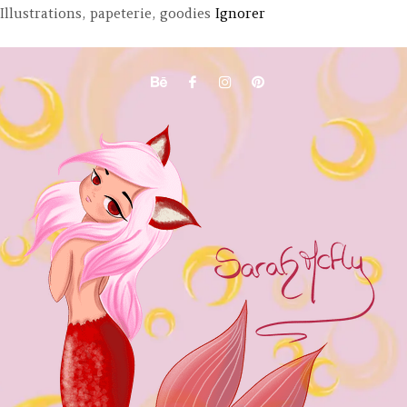
Illustrations, papeterie, goodies
Ignorer
la
p
d
pr