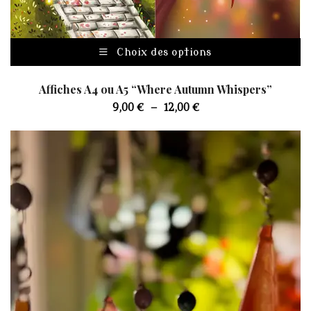
C
Choix des options
pr
a
Affiches A4 ou A5 “Where Autumn Whispers”
pl
Plage
9,00
€
–
12,00
€
va
de
Le
prix :
op
9,00 €
p
à
êt
12,00 €
ch
su
la
p
d
pr