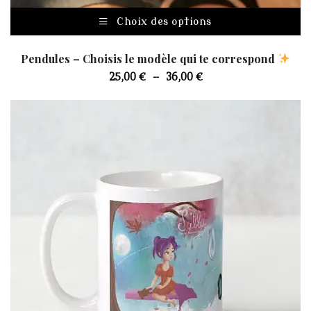
C
Choix des options
pr
a
Pendules – Choisis le modèle qui te correspond
pl
Plage
25,00
€
–
36,00
€
va
de
Le
prix :
op
25,00 €
p
à
êt
36,00 €
ch
su
la
p
d
pr