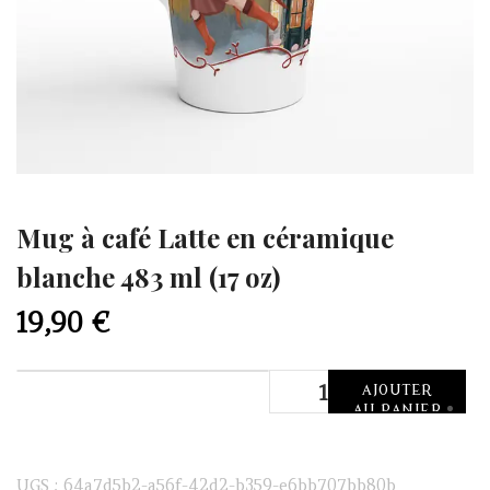
Mug à café Latte en céramique
blanche 483 ml (17 oz)
19,90
€
quantité
AJOUTER
de
AU PANIER
Mug
à
UGS :
64a7d5b2-a56f-42d2-b359-e6bb707bb80b